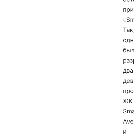
при
«Sm
Так
одн
бы
раз
два
дев
про
ЖК
Sma
Ave
и