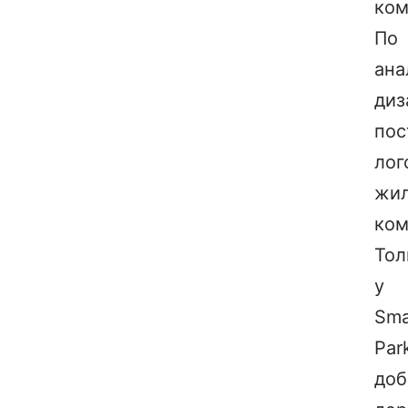
ком
По
ана
диз
пос
лог
жи
ком
Тол
у
Sma
Par
доб