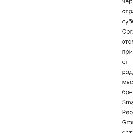
чер
стр
суб
Сог
это
при
от
род
мас
бре
Sma
Peo
Gro
ост