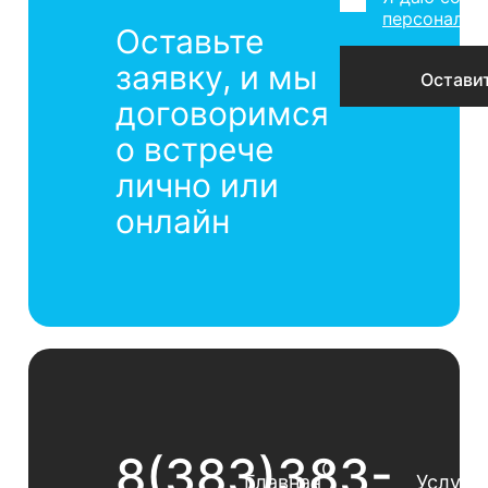
персональн
Оставьте
заявку, и мы
договоримся
о встрече
лично или
онлайн
8(383)383-
О
Главная
Услуги