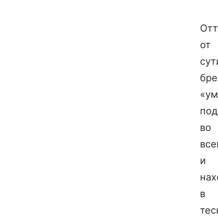
Отт
от
сут
бре
«у
под
во
все
и
нах
в
тес