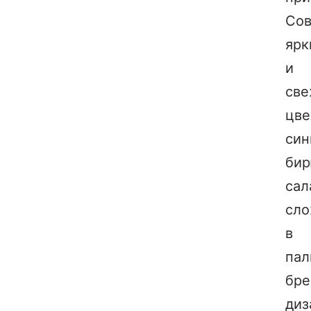
Со
ярк
и
св
цве
син
бир
сал
сло
в
пал
бре
диз