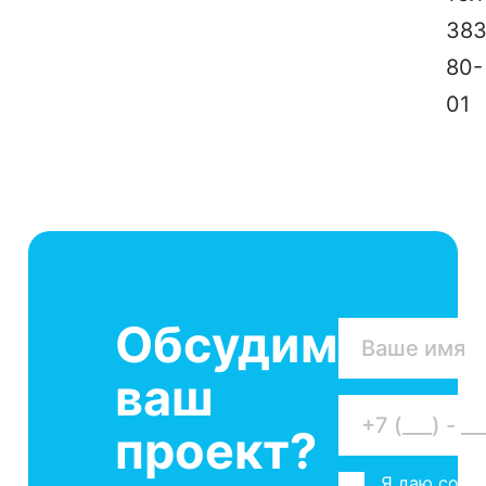
383
80-
01
Обсудим
ваш
проект?
Я даю согла