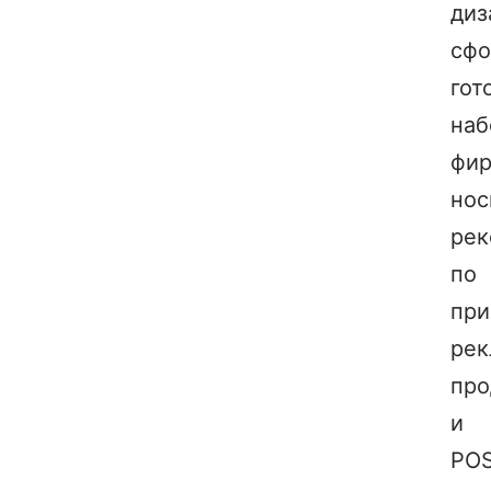
диз
сфо
гот
наб
фи
нос
рек
по
пр
рек
про
и
PO