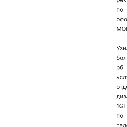
рек
по
оф
МО
Узн
бо
об
усл
отд
диз
1GT
по
тел