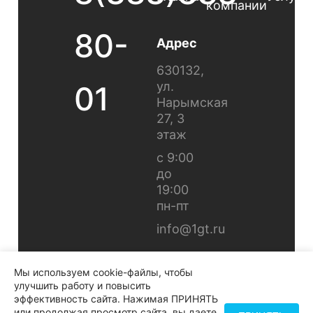
компании
80-
Адрес
630132,
ул.
01
Нарымская
27, 3
этаж
с 9:00
до
19:00
пн-пт
info@1gt.ru
Мы используем cookie-файлы, чтобы
улучшить работу и повысить
эффективность сайта. Нажимая ПРИНЯТЬ
или продолжая просмотр сайта, вы даете