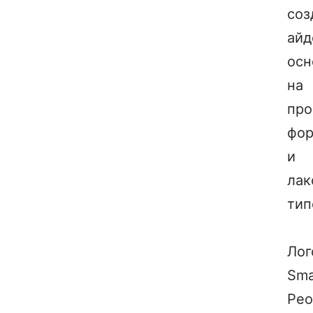
соз
айд
осн
на
про
фо
и
лак
тип
Лог
Sma
Peo