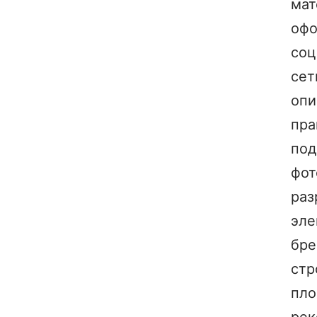
мат
оф
соц
сет
опи
пра
под
фот
раз
эл
бре
стр
пло