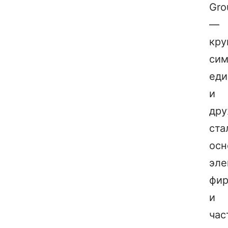
Gro
—
кру
си
еди
и
дру
ста
ос
эле
фир
и
час