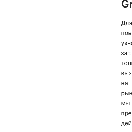
G
Дл
по
узн
зас
тол
вых
на
рын
мы
пр
дей