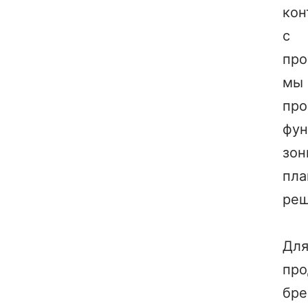
кон
с
про
мы
про
фун
зон
пла
реш
Дл
про
бре