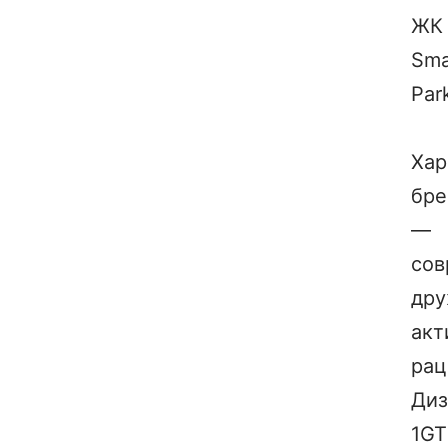
ЖК
Sma
Par
Хар
бре
—
сов
дру
акт
рац
Диз
1GT