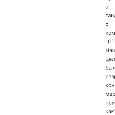
в
тан
с
ком
1GT
На
це
бы
раз
ко
мер
при
как