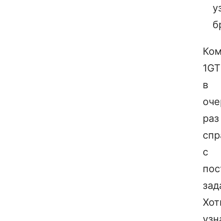
у
б
Ком
1GT
в
оче
раз
спр
с
пос
зад
Хот
узн