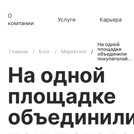
О
Услуги
Карьера
компании
На одной
площадке
Главная
Блог
Маркетинг
объединили
покупателей...
На одной
площадке
объединил