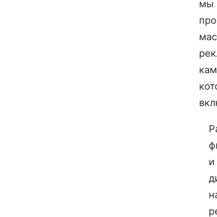
мы
про
ма
ре
кам
кот
вкл
Р
ф
и
д
н
р