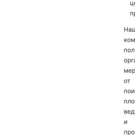
ц
п
На
ком
пол
орг
мер
от
пои
пло
вед
и
про