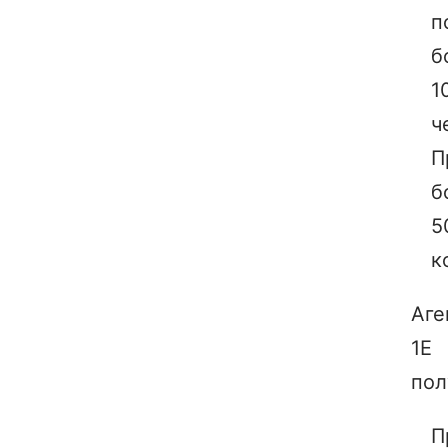
п
б
1
ч
П
б
5
к
Аге
1Е
пол
П