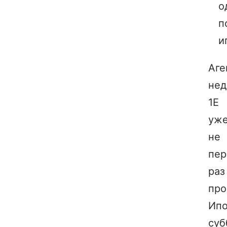
о
п
и
Аге
не
1Е
уж
не
пер
раз
про
Ипо
суб