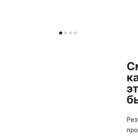
С
к
э
б
Рез
про