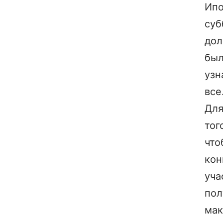
Ипо
суб
до
бы
узн
все
Дл
тог
что
кон
уча
пол
мак