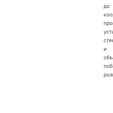
до
коо
про
уст
сте
и
объ
поб
роз