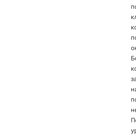
п
к
к
п
о
Б
к
з
н
п
н
П
у