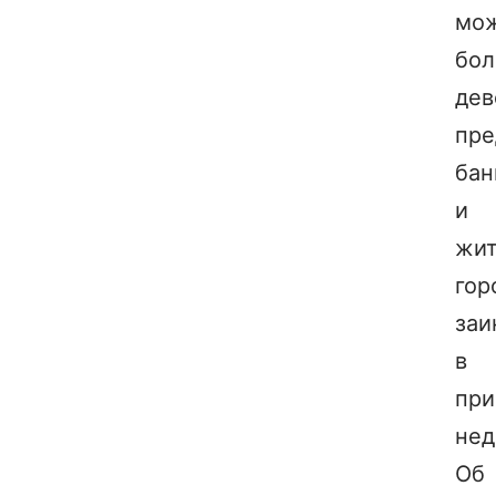
мо
бо
дев
пре
бан
и
жит
гор
заи
в
при
нед
Об