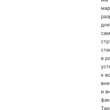
мар
раз
для
сам
стр
ста
в р
уст
к в
вне
и в
фак
Так