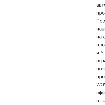
авт
про
Про
нав
на 
пл
и б
огр
поз
про
WO
эфф
отр