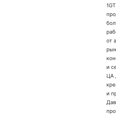
1GT
про
бо
раб
от 
рын
кон
и с
ЦА 
кре
и п
Дав
про