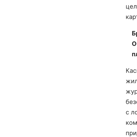
цел
кар
Б
О
п
Кас
жил
жу
без
с л
ком
при