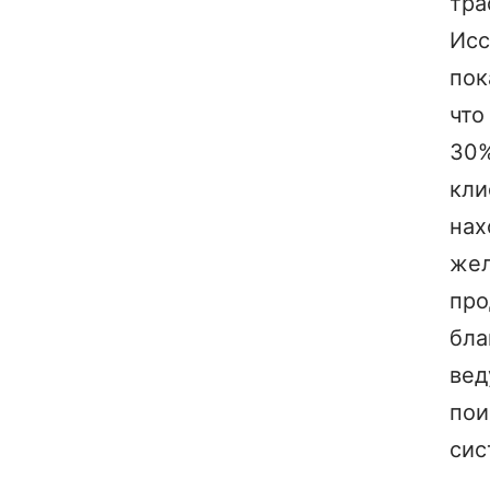
тра
Исс
пок
что
30
кли
нах
же
про
бла
ве
пои
сис