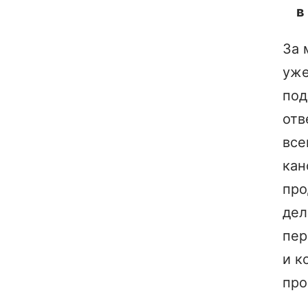
в
За 
уже
под
отв
все
кан
про
дел
пер
и к
про