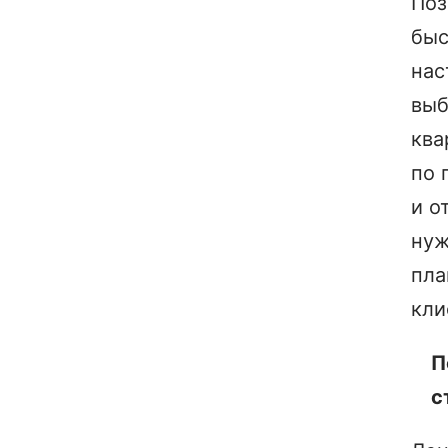
Поз
быс
нас
выб
ква
по 
и о
ну
пла
кли
П
с