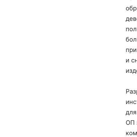
обр
дев
пол
бо
пр
и с
изд
Раз
инс
для
ОП 
ком