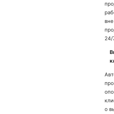
про
раб
вне
пр
24/
В
к
Авт
про
опо
кли
о в