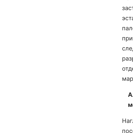
зас
эст
пал
пр
сл
раз
отд
мар
А
м
Наг
пос