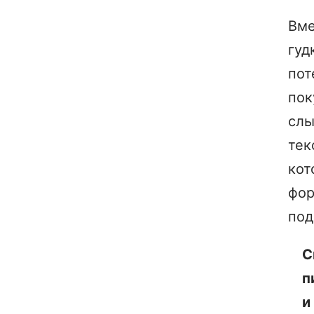
Вме
гуд
пот
пок
сл
тек
кот
фор
под
С
п
и