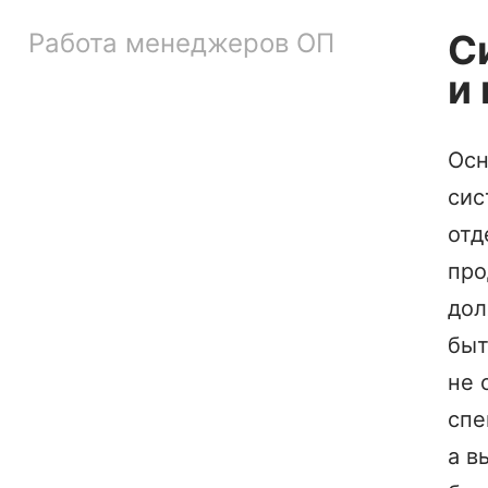
С
Работа менеджеров ОП
и
Осн
сис
отд
пр
до
быт
не 
спе
а в