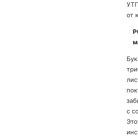
УТП
от 
P
м
Бук
три
лис
пок
заб
с с
Это
инс