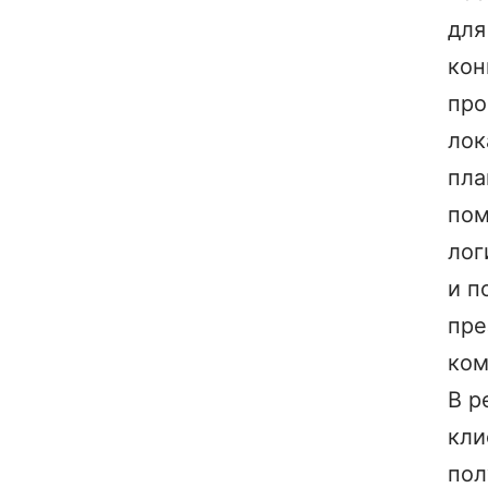
для
кон
про
лок
пла
по
лог
и п
пре
ком
В р
кли
пол