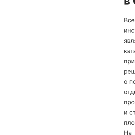
в
Все
инс
явл
кат
при
ре
о п
отд
пр
и с
пло
На 