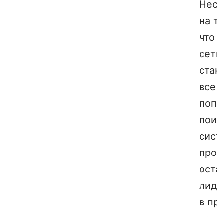
Нес
на 
что
сет
ста
все
поп
пои
сис
пр
ост
лид
в п