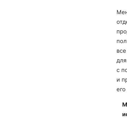
Ме
отд
пр
пол
все
для
с п
и п
его
М
и