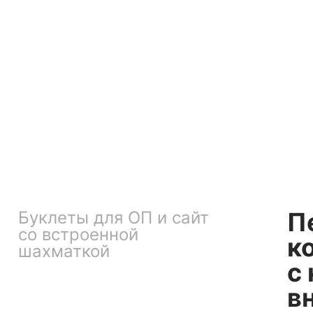
П
Буклеты для ОП и сайт
со встроенной
к
шахматкой
с
в