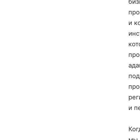
биз
про
и к
инс
кот
про
ада
под
про
рег
и п
Ког
мы 